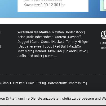
Samstag:
9.00-12.30 Uhr
|
Wir führen die Marken:
RayBan | Rodenstock |
Zeiss | Italiaindependent | Carrera | Davidoff |
Duggert | Gant | Guess | Hackett | Tommy Hilfiger
Gsi
|
| Jaguar eyewear | Joop | Red Bull | Max&Co |
Tel
Max Mara | Menrad | MORGAN | Polaroid | Revo |
Safilo | Ted Baker | u.v.m....
en GmbH
| Optiker - Filiale Tutzing |
Datenschutz
|
Impressum
|
von Dritten, um ihre Dienste anzubieten, stetig zu verbessern und